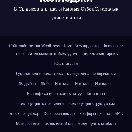
Б.Сыдыков атындагы Кыргыз-Өзбек Эл аралык
университети
Сайт работает на WordPress
|
Тема: Newsup, автор
Themeansar
Home
Академиялык мабилдүүлүк
Бирикменин тарыхы
ГОС стандарт
Гуманитардык-педагогикалык дициплиналар бирикмеси
Жадыбал
Жобо
Иш план
Иш план
Иш планы
Квалификацияны жогорулатуу
Китепкана
Колледждин жетекчилиги
Колледждин структурасы
конок лекциялар
Конференциялар
Конференциялар
МАК
Материалдык -техникалык база
Модулдун жадыбалы