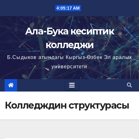
Перейти
4:05:17 AM
к
содержимому
Ала-Бука кесиптик
колледжи
Б.Сыдыков атындагы Кыргыз-Өзбек Эл аралык
университети
Колледждин структурасы