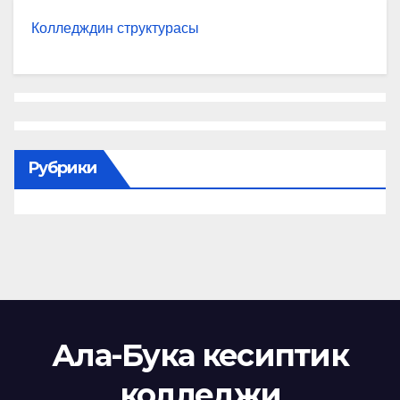
Колледждин структурасы
Рубрики
Ала-Бука кесиптик
колледжи