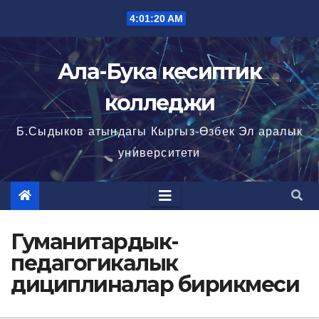
Перейти
4:01:20 AM
к
содержимому
Ала-Бука кесиптик
колледжи
Б.Сыдыков атындагы Кыргыз-Өзбек Эл аралык
университети
Гуманитардык-
педагогикалык
дициплиналар бирикмеси