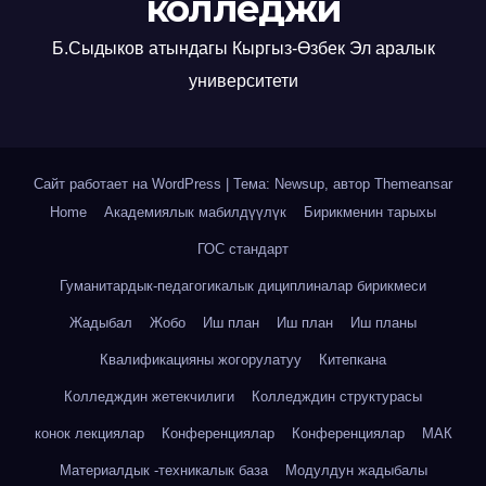
колледжи
Б.Сыдыков атындагы Кыргыз-Өзбек Эл аралык
университети
Сайт работает на WordPress
|
Тема: Newsup, автор
Themeansar
Home
Академиялык мабилдүүлүк
Бирикменин тарыхы
ГОС стандарт
Гуманитардык-педагогикалык дициплиналар бирикмеси
Жадыбал
Жобо
Иш план
Иш план
Иш планы
Квалификацияны жогорулатуу
Китепкана
Колледждин жетекчилиги
Колледждин структурасы
конок лекциялар
Конференциялар
Конференциялар
МАК
Материалдык -техникалык база
Модулдун жадыбалы