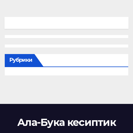
Рубрики
Ала-Бука кесиптик