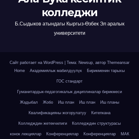
колледжи
Б.Сыдыков атындагы Кыргыз-Өзбек Эл аралык
университети
Сайт работает на WordPress
|
Тема: Newsup, автор
Themeansar
Home
Академиялык мабилдүүлүк
Бирикменин тарыхы
ГОС стандарт
Гуманитардык-педагогикалык дициплиналар бирикмеси
Жадыбал
Жобо
Иш план
Иш план
Иш планы
Квалификацияны жогорулатуу
Китепкана
Колледждин жетекчилиги
Колледждин структурасы
конок лекциялар
Конференциялар
Конференциялар
МАК