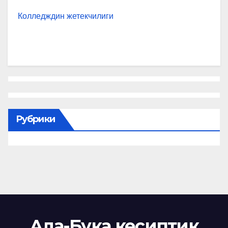
Колледждин жетекчилиги
Рубрики
Ала-Бука кесиптик