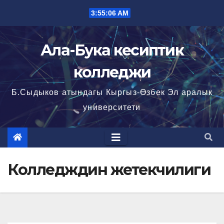
Перейти
3:55:07 AM
к
содержимому
Ала-Бука кесиптик
колледжи
Б.Сыдыков атындагы Кыргыз-Өзбек Эл аралык
университети
Колледждин жетекчилиги