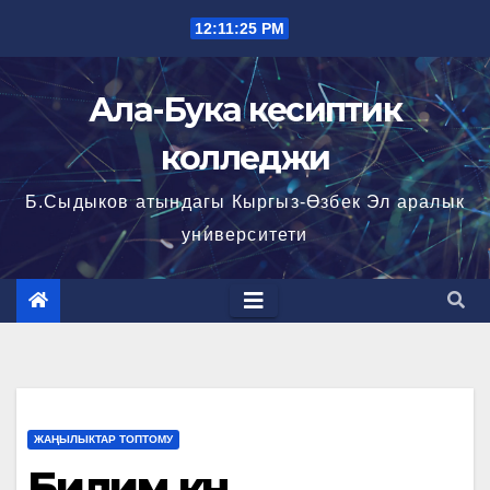
Перейти
12:11:26 PM
к
содержимому
Ала-Бука кесиптик
колледжи
Б.Сыдыков атындагы Кыргыз-Өзбек Эл аралык
университети
ЖАҢЫЛЫКТАР ТОПТОМУ
Билим күнү