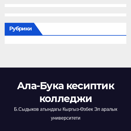
Рубрики
Ала-Бука кесиптик
колледжи
Б.Сыдыков атындагы Кыргыз-Өзбек Эл аралык
университети