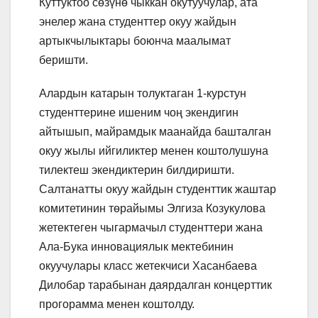
Куттуктоо сөзүнө чыккан окутуучулар, ата
энелер жана студенттер окуу жайдын
артыкчылыктары боюнча маалымат
беришти.
Алардын катарын толуктаган 1-курстун
студенттерине ишеним чоң экендигин
айтышып, майрамдык маанайда башталган
окуу жылы ийгиликтер менен коштолушуна
тилектеш экендиктерин билдиришти.
Салтанатты окуу жайдын студенттик жаштар
комитетинин төрайымы Элгиза Козукулова
жетектеген чыгармачыл студенттери жана
Ала-Бука инновациялык мектебинин
окуучулары класс жетекчиси Хасанбаева
Дилобар тарабынан даярдалган концерттик
прогорамма менен коштолду.