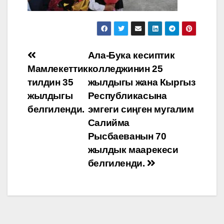
Навигация
Ала-Бука кесиптик
Мамлекеттик
колледжинин 25
по
тилдин 35
жылдыгы жана Кыргыз
записям
жылдыгы
Республикасына
белгиленди.
эмгеги сиңген мугалим
Салийма
Рысбаеванын 70
жылдык маарекеси
белгиленди.