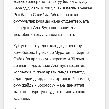
келечек ээлерине татыктуу билим алуусуна
баралдуу салым кошуп, ак эмгегин арнаган
Рысбаева Салийма Абыловна жалпы
окутуучулар курамы жана студенттер, ата
энелер о.э Ала-Бука инновациялык
мектебинин окуучулары катышты.
Куттуктоо сөзүндө колледж директору
Кожобекова Гүлкайыр Муратовна Кыргыз-
Өзбек Эл аралык университети 30 жыл
аралыгында, ал эми Ала-Бука кесиптик
колледжи 25 жыл аралыгында татыктуу
адистерди даярдап чыгарганын белгилеп,
окуу жайдын босогосун жаңыдан аттап
жаткан 1- курстун студенттерине ак жол
каалады.