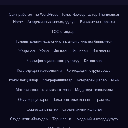
Сайт работает на WordPress
|
Тема: Newsup, автор
Themeansar
Home
Академиялык мабилдүүлүк
Бирикменин тарыхы
ГОС стандарт
Гуманитардык-педагогикалык дициплиналар бирикмеси
Жадыбал
Жобо
Иш план
Иш план
Иш планы
Квалификацияны жогорулатуу
Китепкана
Колледждин жетекчилиги
Колледждин структурасы
конок лекциялар
Конференциялар
Конференциялар
МАК
Материалдык -техникалык база
Модулдун жадыбалы
Окуу корпустары
Педагогикалык кеңеш
Практика
Социалдык иштер
Стратегиялык иш план
Студенттик ийримдер
Тарбиялык — маданий ишмердүүлүгү