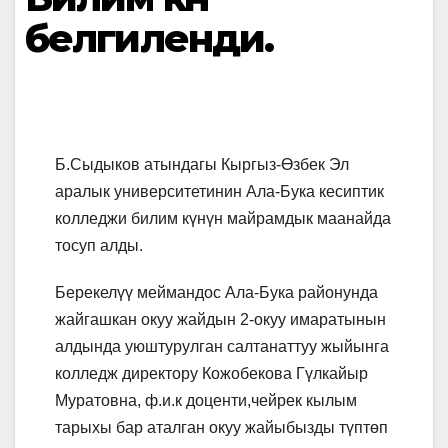
белгиленди.
Б.Сыдыков атындагы Кыргыз-Өзбек Эл
аралык университетинин Ала-Бука кесиптик
колледжи билим күнүн майрамдык маанайда
тосуп алды.
Берекелүү меймандос Ала-Бука районунда
жайгашкан окуу жайдын 2-окуу имаратынын
алдында уюштурулган салтанаттуу жыйынга
колледж директору Кожобекова Гүлкайыр
Муратовна, ф.и.к доценти,чейрек кылым
тарыхы бар аталган окуу жайыбызды түптөп