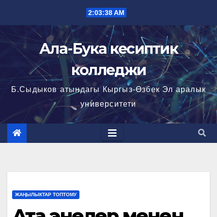
Перейти
2:03:38 AM
к
содержимому
Ала-Бука кесиптик
колледжи
Б.Сыдыков атындагы Кыргыз-Өзбек Эл аралык
университети
ЖАҢЫЛЫКТАР ТОПТОМУ
Ата энелер менен