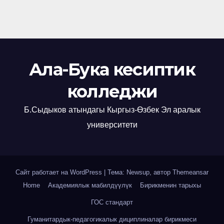
Ала-Бука кесиптик
колледжи
Б.Сыдыков атындагы Кыргыз-Өзбек Эл аралык
университети
Сайт работает на WordPress
|
Тема: Newsup, автор
Themeansar
Home
Академиялык мабилдүүлүк
Бирикменин тарыхы
ГОС стандарт
Гуманитардык-педагогикалык дициплиналар бирикмеси