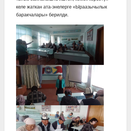
келе жаткан ата-энелерге «Ыраазычылык
баракчалары» берилди.