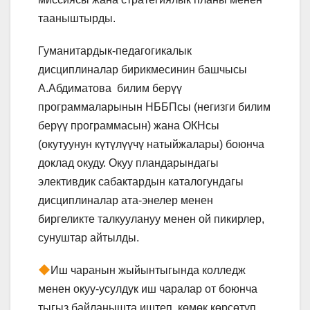
тааныштырды.
Гуманитардык-педагогикалык
дисциплиналар бирикмесинин башчысы
А.Абдиматова билим берүү
программаларынын НББПсы (негизги билим
берүү программасын) жана ОКНсы
(окутуунун күтүлүүчү натыйжалары) боюнча
доклад окуду. Окуу пландарындагы
элективдик сабактардын каталогундагы
дисциплиналар ата-энелер менен
биргеликте талкуулануу менен ой пикирлер,
сунуштар айтылды.
Иш чаранын жыйынтыгында колледж
менен окуу-усулдук иш чаралар от боюнча
тыгыз байланышта иштеп, көмөк көрсөтүп