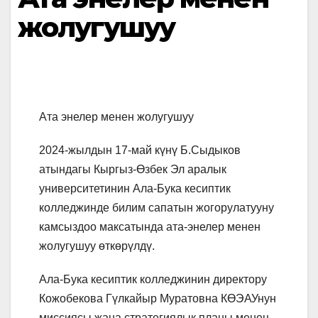
жолугушуу
Ата энелер менен жолугушуу
2024-жылдын 17-май күнү Б.Сыдыков
атындагы Кыргыз-Өзбек Эл аралык
университетинин Ала-Бука кесиптик
колледжинде билим сапатын жогорулатууну
камсыздоо максатында ата-энелер менен
жолугушуу өткөрүлдү.
Ала-Бука кесиптик колледжинин директору
Кожобекова Гүлкайыр Муратовна КӨЭАУнун
миссиясы жана стратегиялык планы менен