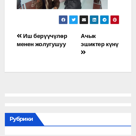
Навигация
Иш берүүчүлөр
Ачык
менен жолугушуу
эшиктер күнү
по
записям
Рубрики