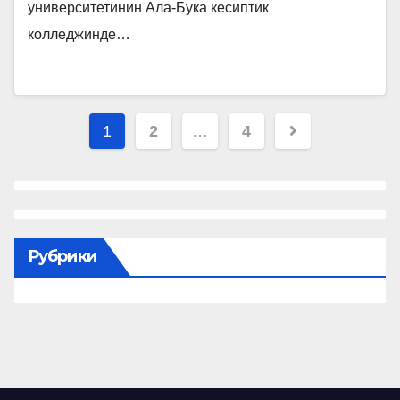
университетинин Ала-Бука кесиптик
колледжинде…
Пагинация
1
2
…
4
записей
Рубрики