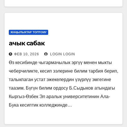
ЖАҢЫЛЫКТАР ТОПТОМУ
ачык сабак
ФЕВ 10, 2026
LOGIN LOGIN
Өз кесибинде чыгармачылык эргүү менен мыкты
чеберчиликте, кесип ээлерине билим тарбия берип,
талыкпаган устат эжекелердин үзүрлүү эмгегине
таазим. Бүгүн билим ордосу Б.Сыдыков атындагы
Кыргыз-Өзбек Эл аралык университетинин Ала-
Бука кесиптик колледжинде…