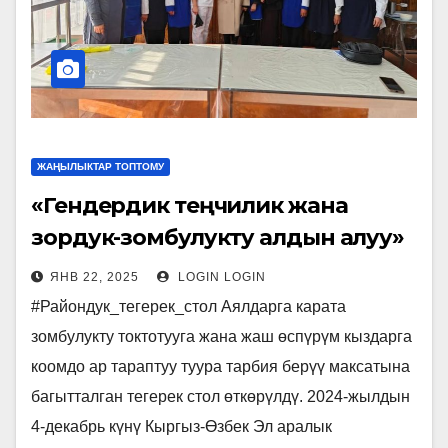
ЖАҢЫЛЫКТАР ТОПТОМУ
«Гендердик теңчилик жана
зордук-зомбулукту алдын алуу»
16 күндүк акциясы
ЯНВ 22, 2025
LOGIN LOGIN
#Райондук_тегерек_стол Аялдарга карата
зомбулукту токтотууга жана жаш өспүрүм кыздарга
коомдо ар тараптуу туура тарбия берүү максатына
багытталган тегерек стол өткөрүлдү. 2024-жылдын
4-декабрь күнү Кыргыз-Өзбек Эл аралык