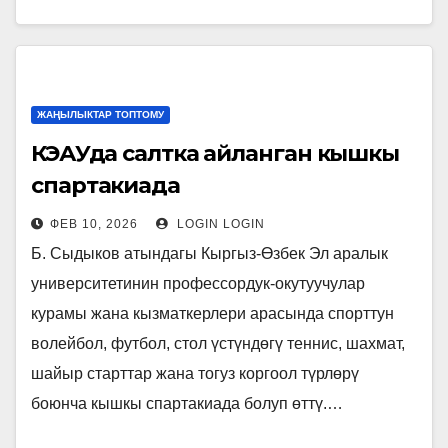
ЖАҢЫЛЫКТАР ТОПТОМУ
КӨЭАУда салтка айланган кышкы
спартакиада
ФЕВ 10, 2026
LOGIN LOGIN
Б. Сыдыков атындагы Кыргыз-Өзбек Эл аралык
университетинин профессордук-окутуучулар
курамы жана кызматкерлери арасында спорттун
волейбол, футбол, стол үстүндөгү теннис, шахмат,
шайыр старттар жана тогуз коргоол түрлөрү
боюнча кышкы спартакиада болуп өттү.…