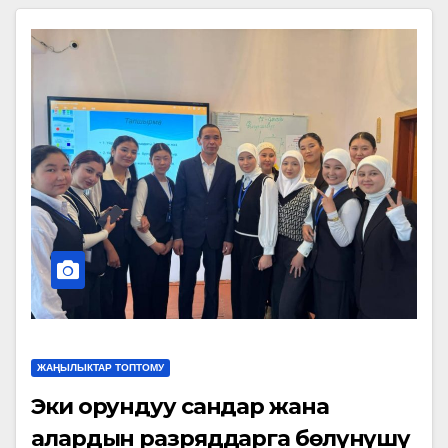
ЖАҢЫЛЫКТАР ТОПТОМУ
Эки орундуу сандар жана
алардын разряддарга бөлүнүшү