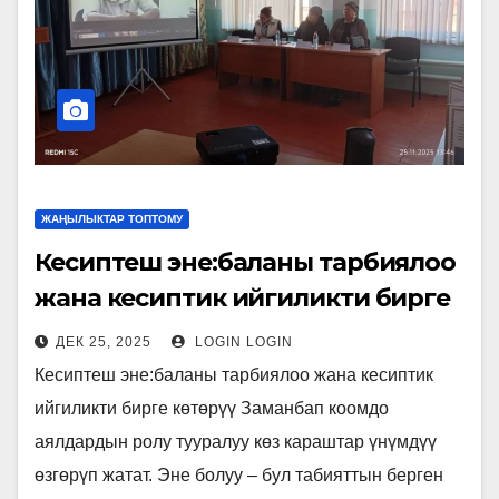
ЖАҢЫЛЫКТАР ТОПТОМУ
Кесиптеш эне:баланы тарбиялоо
жана кесиптик ийгиликти бирге
көтөрүү
ДЕК 25, 2025
LOGIN LOGIN
Кесиптеш эне:баланы тарбиялоо жана кесиптик
ийгиликти бирге көтөрүү Заманбап коомдо
аялдардын ролу тууралуу көз караштар үнүмдүү
өзгөрүп жатат. Эне болуу – бул табияттын берген