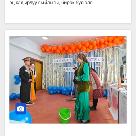
эң кадырлуу сыйлыгы, бирок бул эле…