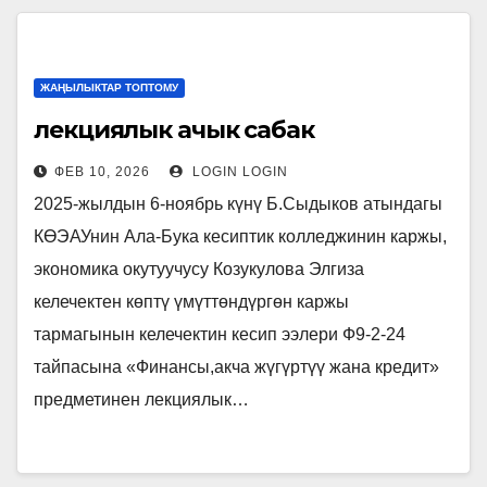
ЖАҢЫЛЫКТАР ТОПТОМУ
лекциялык ачык сабак
ФЕВ 10, 2026
LOGIN LOGIN
2025-жылдын 6-ноябрь күнү Б.Сыдыков атындагы
КӨЭАУнин Ала-Бука кесиптик колледжинин каржы,
экономика окутуучусу Козукулова Элгиза
келечектен көптү үмүттөндүргөн каржы
тармагынын келечектин кесип ээлери Ф9-2-24
тайпасына «Финансы,акча жүгүртүү жана кредит»
предметинен лекциялык…