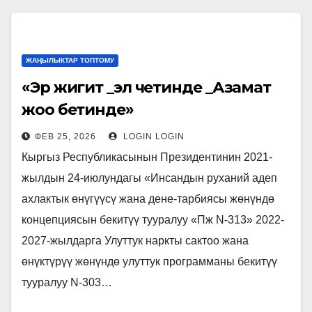
ЖАҢЫЛЫКТАР ТОПТОМУ
«Эр жигит _эл четинде _Азамат
жоо бетинде»
ФЕВ 25, 2026
LOGIN LOGIN
Кыргыз Республикасынын Президентинин 2021-
жылдын 24-июлундагы «Инсандын руханий адеп
ахлактык өнүгүүсү жана дене-тарбиясы жөнүндө
концепциясын бекитүү тууралуу «Пж N-313» 2022-
2027-жылдарга Улуттук наркты сактоо жана
өнүктүрүү жөнүндө улуттук программаны бекитүү
тууралуу N-303…