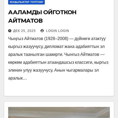
ЖАҢЫЛЫКТАР ТОПТОМУ
ААЛАМДЫ ОЙГОТКОН
АЙТМАТОВ
ДЕК 25, 2025
LOGIN LOGIN
Чыңгыз Айтматов (1928–2008) — дүйнөгө атактуу
кыргыз жазуучусу, дипломат жана адабияттын эл
аралык таанылган шакирти. Чынгыз Айтматов —
көркөм адабияттын атаандашсыз классиги, кыргыз
элинин улуу жазуучусу. Анын чыгармалары эл
аралык…