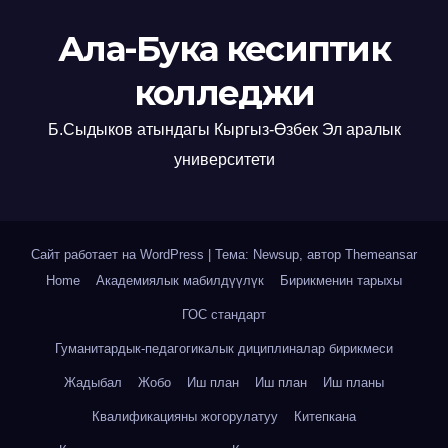
Ала-Бука кесиптик
колледжи
Б.Сыдыков атындагы Кыргыз-Өзбек Эл аралык
университети
Сайт работает на WordPress
|
Тема: Newsup, автор
Themeansar
Home
Академиялык мабилдүүлүк
Бирикменин тарыхы
ГОС стандарт
Гуманитардык-педагогикалык дициплиналар бирикмеси
Жадыбал
Жобо
Иш план
Иш план
Иш планы
Квалификацияны жогорулатуу
Китепкана