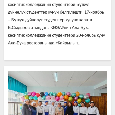
кесиптик колледжинин студенттери-Бүткүл
дүйнөлүк студенттер күнүн белгилешти. 17-ноябрь
– Бүткүл дүйнөлүк студенттер күнүнө карата
Б.Сыдыков атындагы КӨЭАУнин Ала-Бука
кесиптик колледжинин студенттери 20-ноябрь күнү
Ала-Бука ресторанында «Кайрылып…