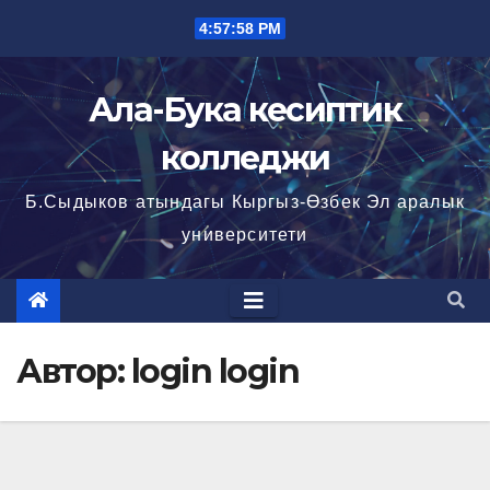
Перейти
4:57:59 PM
к
содержимому
Ала-Бука кесиптик
колледжи
Б.Сыдыков атындагы Кыргыз-Өзбек Эл аралык
университети
Автор:
login login