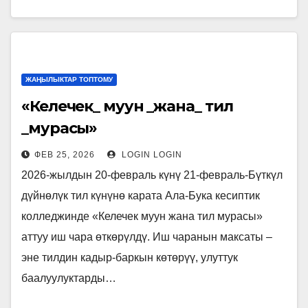
ЖАҢЫЛЫКТАР ТОПТОМУ
«Келечек_ муун _жана_ тил
_мурасы»
ФЕВ 25, 2026
LOGIN LOGIN
2026-жылдын 20-февраль күнү 21-февраль-Бүткүл
дүйнөлүк тил күнүнө карата Ала-Бука кесиптик
колледжинде «Келечек муун жана тил мурасы»
аттуу иш чара өткөрүлдү. Иш чаранын максаты –
эне тилдин кадыр-баркын көтөрүү, улуттук
баалуулуктарды…