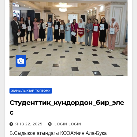
ЖАҢЫЛЫКТАР ТОПТОМУ
Студенттик_күндөрдөн_бир_эле
с
ЯНВ 22, 2025
LOGIN LOGIN
Б.Сыдыков атындагы КӨЭАУнин Ала-Бука