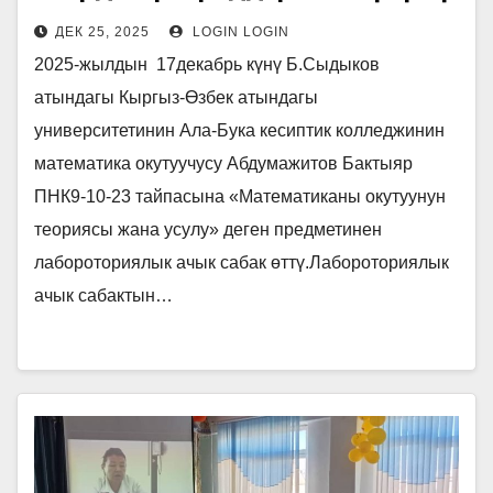
ДЕК 25, 2025
LOGIN LOGIN
2025-жылдын 17декабрь күнү Б.Сыдыков
атындагы Кыргыз-Өзбек атындагы
университетинин Ала-Бука кесиптик колледжинин
математика окутуучусу Абдумажитов Бактыяр
ПНК9-10-23 тайпасына «Математиканы окутуунун
теориясы жана усулу» деген предметинен
лабороториялык ачык сабак өттү.Лабороториялык
ачык сабактын…